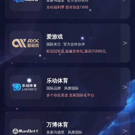
氟塑料行业兴氟沙龙...
桥梁支座纯聚四氟乙烯滑板
桥梁支座改性聚四氟乙烯滑板
汽车高压共轨密封圈
组织客户体验深州蜜桃采摘...
超高性能聚四氟乙烯滑板
桥梁支座改性超高分子量聚乙烯滑板
新闻中心
查看更多
核酸检测演练...
衡水市委书记新项目开发参观...
国庆升旗仪式...