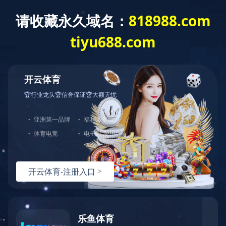
乐竞
核酸检测演练...
首页
关于我们
产品中心
远征研发中心
关于我们
产品中心
公司新闻
集团文化
国庆升旗仪式...
创新能力
集团文化
荣誉资质
研发中心
行业资讯
乐竞(中国)一
站式服务官网
荣誉资质
新闻动态
最 新
省发改委领导来我公司调研走访...
动 态