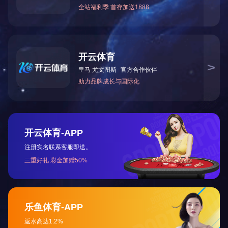
省发改委领导来我公司调研走访...
交通运输行业标准《桥梁支座用高分子材料滑板》 送审稿审查会在京召开...
河北省科学院与远征环保科技有限公司能源与环境新材料成果转化基地签约暨揭牌仪式...
消防小组训练...
氟塑料行业兴氟沙龙...
组织客户体验深州蜜桃采摘...
衡水市委书记新项目开发参观...
消防小组训练...
衡水安全局长参观...
衡水安全局长参观...
版权所有：乐竞