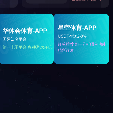
系统
页次：1/1页