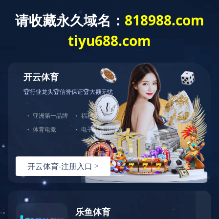
乐竞
核酸检测演练...
首页
关于我们
产品中心
远征研发中心
关于我们
产品中心
公司新闻
集团文化
国庆升旗仪式...
创新能力
集团文化
荣誉资质
研发中心
行业资讯
乐竞(中国)一
站式服务官网
荣誉资质
新闻动态
最 新
省发改委领导来我公司调研走访...
动 态