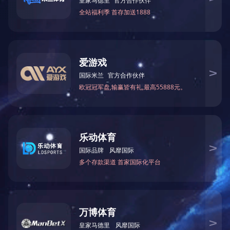
氟塑料行业兴氟沙龙...
桥梁支座纯聚四氟乙烯滑板
桥梁支座改性聚四氟乙烯滑板
汽车高压共轨密封圈
组织客户体验深州蜜桃采摘...
超高性能聚四氟乙烯滑板
桥梁支座改性超高分子量聚乙烯滑板
新闻中心
查看更多
核酸检测演练...
衡水市委书记新项目开发参观...
国庆升旗仪式...