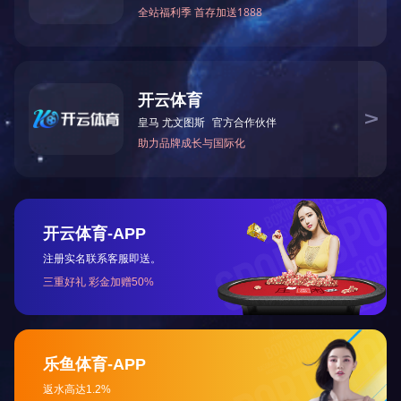
省发改委领导来我公司调研走访...
交通运输行业标准《桥梁支座用高分子材料滑板》 送审稿审查会在京召开...
河北省科学院与远征环保科技有限公司能源与环境新材料成果转化基地签约暨揭牌仪式...
氟塑料行业兴氟沙龙...
组织客户体验深州蜜桃采摘...
衡水市委书记新项目开发参观...
消防小组训练...
衡水安全局长参观...
版权所有：乐竞