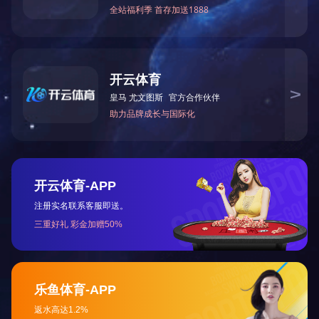
省发改委领导来我公司调研走访...
交通运输行业标准《桥梁支座用高分子材料滑板》 送审稿审查会在京召开...
河北省科学院与远征环保科技有限公司能源与环境新材料成果转化基地签约暨揭牌仪式...
消防小组训练...
氟塑料行业兴氟沙龙...
组织客户体验深州蜜桃采摘...
衡水市委书记新项目开发参观...
消防小组训练...
衡水安全局长参观...
衡水安全局长参观...
版权所有：乐竞