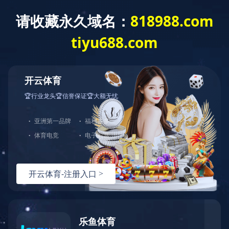
乐竞
核酸检测演练...
首页
关于我们
产品中心
远征研发中心
关于我们
产品中心
公司新闻
集团文化
国庆升旗仪式...
创新能力
集团文化
荣誉资质
研发中心
行业资讯
乐竞(中国)一
站式服务官网
荣誉资质
新闻动态
最 新
省发改委领导来我公司调研走访...
动 态