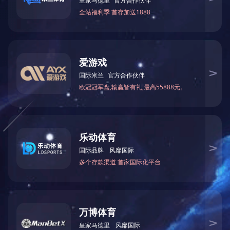
氟塑料行业兴氟沙龙...
桥梁支座纯聚四氟乙烯滑板
桥梁支座改性聚四氟乙烯滑板
汽车高压共轨密封圈
组织客户体验深州蜜桃采摘...
超高性能聚四氟乙烯滑板
桥梁支座改性超高分子量聚乙烯滑板
新闻中心
查看更多
核酸检测演练...
衡水市委书记新项目开发参观...
国庆升旗仪式...