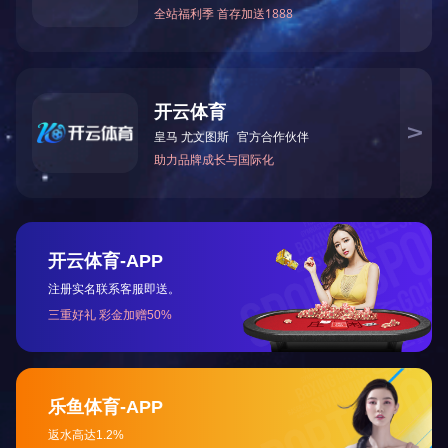
省发改委领导来我公司调研走访...
交通运输行业标准《桥梁支座用高分子材料滑板》 送审稿审查会在京召开...
河北省科学院与远征环保科技有限公司能源与环境新材料成果转化基地签约暨揭牌仪式...
消防小组训练...
氟塑料行业兴氟沙龙...
组织客户体验深州蜜桃采摘...
衡水市委书记新项目开发参观...
消防小组训练...
衡水安全局长参观...
衡水安全局长参观...
版权所有：乐竞