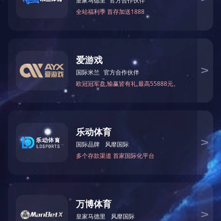
组织客户体验深州蜜桃采摘...
桥梁支座纯聚四氟乙烯滑板
桥梁支座改性聚四氟乙烯滑板
汽车高压共轨密封圈
衡水市委书记新项目开发参观...
超高性能聚四氟乙烯滑板
桥梁支座改性超高分子量聚乙烯滑板
新闻中心
查看更多
核酸检测演练...
消防小组训练...
国庆升旗仪式...