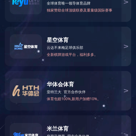
乐竞(中国)一站式服
滑板》 送审稿审查会在京召开...
务官网
关于我们
查看更多
乐竞(中国)一站式服
乐竞是中国塑协氟塑料专委会副理事长单位，高新技术企
务官网
业。企业注册资金5000万元，位于河北省深州经济开发区，
河北省科学院与远征环保科技有限公司能源
南邻307国道与黄石高速公路，东临深州火车站与大广高速
公路，交通便利。 多年来，企业以资本为纽带，以技术为支
撑，以氟材料开发为主线，先后投资两亿多元建设了深州市
与环境新材料成果转化基地签约暨揭牌仪
远征氟塑料有限公司、深州市远征高分子复合材料有限公司
和河北远征环保科技有限公司，形成了一个产品互补、资源
式...
共享，互惠互利，集产品研发、生产制造、销售服务为一体
的产业集群。 企业先后与清华大学、西安交大、上海交大...
氟塑料行业兴氟沙龙...
推荐产品
查看更多