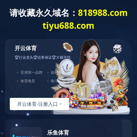
乐竞
国庆升旗仪式...
首页
关于我们
产品中心
远征研发中心
关于我们
产品中心
公司新闻
集团文化
省发改委领导来我公司调研走访...
创新能力
集团文化
荣誉资质
研发中心
行业资讯
乐竞(中国)一
站式服务官网
荣誉资质
新闻动态
最 新
交通运输行业标准《桥梁支座用高分子材料
动 态