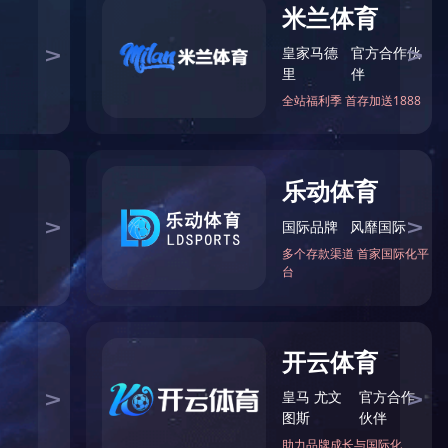
前位置：
首页
>
产品中心
>
聚四氟乙烯换热器
6:48:50