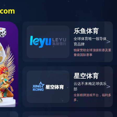
服务电话：0318-6170886 |
English
荣誉资质
新闻动态
乐竞(中国)一站式服
务官网