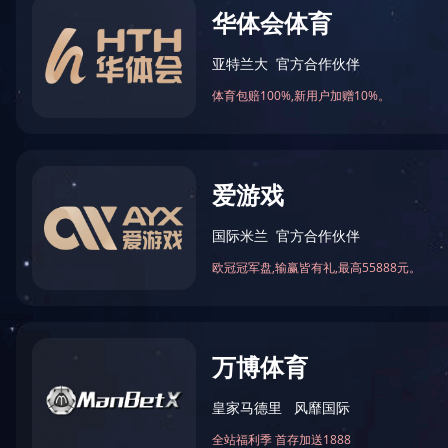
热门搜索：
桥梁支座 | 机械密封 | 燃煤电厂热交换器 | 环保换
产品中
远征产品中心
Products Center
深州市工程塑料
河北远征环保科技
深州市远征氟塑料
深州市远征高分子
深州市远征防腐工程