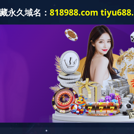
远征研发中心
创新能力
集团文化