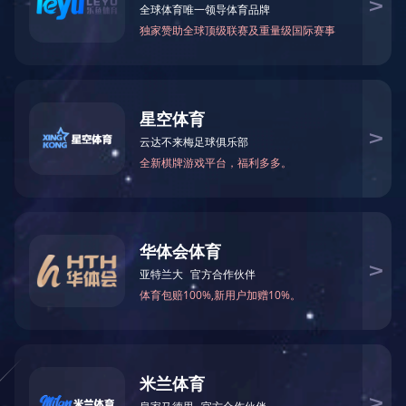
乐竞(中国)一站式服
务官网
关于我们
查看更多
乐竞(中国)一站式服
乐竞是中国塑协氟塑料专委会副理事长单位，高新技术企
务官网
业。企业注册资金5000万元，位于河北省深州经济开发区，
交通运输行业标准《桥梁支座用高分子材料
南邻307国道与黄石高速公路，东临深州火车站与大广高速
公路，交通便利。 多年来，企业以资本为纽带，以技术为支
撑，以氟材料开发为主线，先后投资两亿多元建设了深州市
滑板》 送审稿审查会在京召开...
远征氟塑料有限公司、深州市远征高分子复合材料有限公司
和河北远征环保科技有限公司，形成了一个产品互补、资源
共享，互惠互利，集产品研发、生产制造、销售服务为一体
的产业集群。 企业先后与清华大学、西安交大、上海交大...
河北省科学院与远征环保科技有限公司能源
推荐产品
查看更多
与环境新材料成果转化基地签约暨揭牌仪
式...