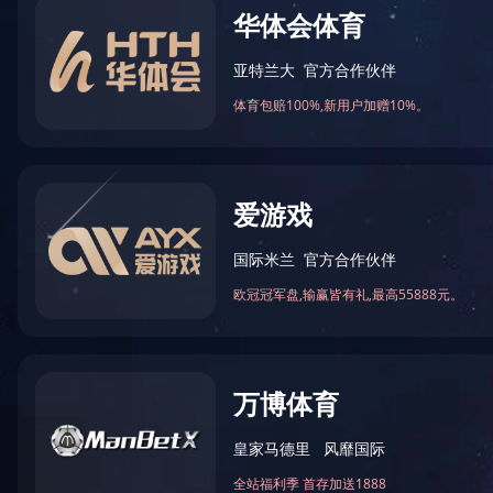
热门搜索：
桥梁支座 | 机械密封 | 燃煤电厂热交换器 | 环保换
产品中
远征产品中心
Products Center
深州市工程塑料
河北远征环保科技
深州市远征氟塑料
深州市远征高分子
深州市远征防腐工程