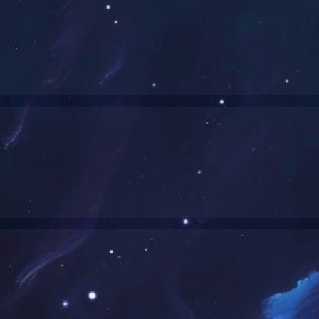
热器 | 柴油共轨油泵密封件 | 防腐制品 | 无油润滑轴承
心
当
聚四氟乙烯生料带
作者：admin 发布日期：2018/4/9 1