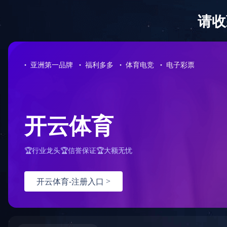
欢迎进入乐竞官方网站！
首页
关于我们
产品中心