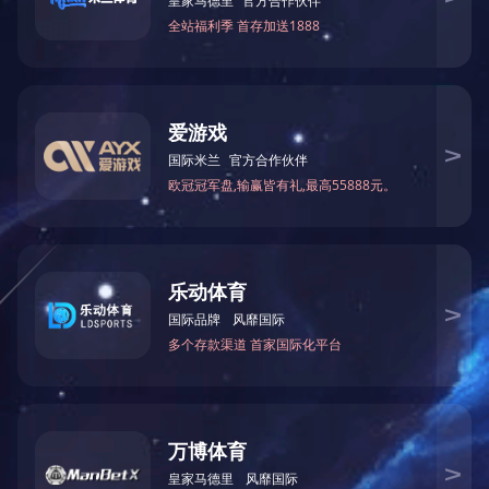
组织客户体验深州蜜桃采摘...
桥梁支座纯聚四氟乙烯滑板
桥梁支座改性聚四氟乙烯滑板
汽车高压共轨密封圈
衡水市委书记新项目开发参观...
超高性能聚四氟乙烯滑板
桥梁支座改性超高分子量聚乙烯滑板
新闻中心
查看更多
核酸检测演练...
消防小组训练...
国庆升旗仪式...