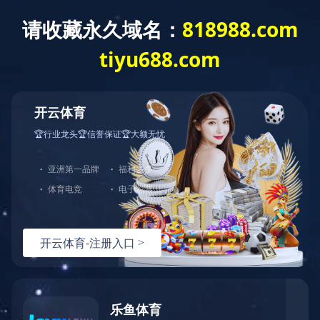
乐竞
国庆升旗仪式...
首页
关于我们
产品中心
远征研发中心
关于我们
产品中心
公司新闻
集团文化
省发改委领导来我公司调研走访...
创新能力
集团文化
荣誉资质
研发中心
行业资讯
乐竞(中国)一
站式服务官网
荣誉资质
新闻动态
最 新
交通运输行业标准《桥梁支座用高分子材料
动 态