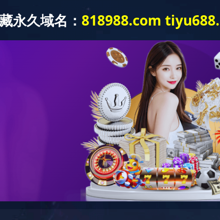
远征研发中心
创新能力
集团文化