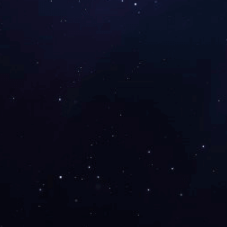
YZ
YZ
YZ
Copyright@2018 乐竞 Al
火博网页版登录入口
|
问鼎官方版网站登录
录入口
|
开云体育APP网登录 | 买球投注平台