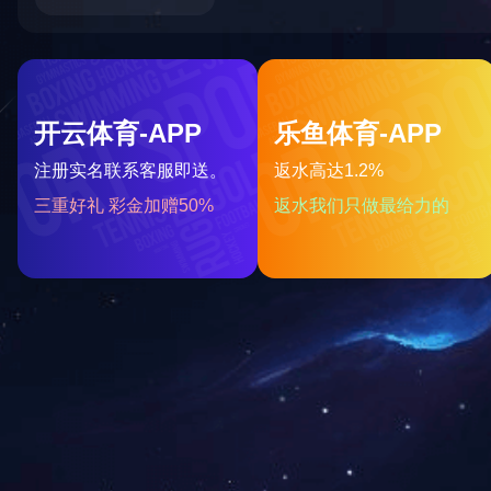
乐竞(中国)一站式服务官
Contact us
网
四氟截门
电话：0318-6170886
传真：0318-6170885
截门锥度
地址：河北省深州市经济开发区博
陵东路106号
货
YZ
YZ0
YZ0