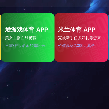
塞
为
1:5
和
1:10
两种
物编号
规格型号
孔径
01141
DN14.1
2
11828-2
1:5
DN18.28
4
11828-3
DN18.28
2