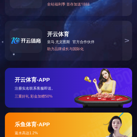
省发改委领导来我公司调研走访...
交通运输行业标准《桥梁支座用高分子材料滑板》 送审稿审查会在京召开...
河北省科学院与远征环保科技有限公司能源与环境新材料成果转化基地签约暨揭牌仪式...
核酸检测演练...
氟塑料行业兴氟沙龙...
组织客户体验深州蜜桃采摘...
衡水市委书记新项目开发参观...
消防小组训练...
衡水安全局长参观...
版权所有：乐竞