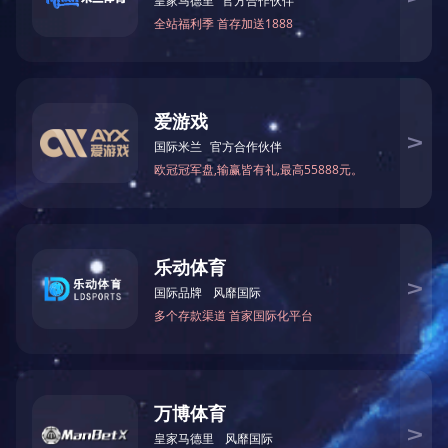
衡水市委书记新项目开发参观...
桥梁支座纯聚四氟乙烯滑板
桥梁支座改性聚四氟乙烯滑板
汽车高压共轨密封圈
消防小组训练...
超高性能聚四氟乙烯滑板
桥梁支座改性超高分子量聚乙烯滑板
新闻中心
查看更多
核酸检测演练...
衡水安全局长参观...
国庆升旗仪式...