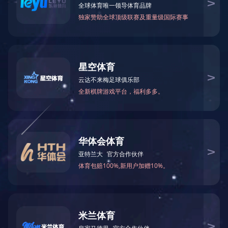
乐竞(中国)一站式服
滑板》 送审稿审查会在京召开...
务官网
关于我们
查看更多
乐竞(中国)一站式服
乐竞是中国塑协氟塑料专委会副理事长单位，高新技术企
务官网
业。企业注册资金5000万元，位于河北省深州经济开发区，
河北省科学院与远征环保科技有限公司能源
南邻307国道与黄石高速公路，东临深州火车站与大广高速
公路，交通便利。 多年来，企业以资本为纽带，以技术为支
撑，以氟材料开发为主线，先后投资两亿多元建设了深州市
与环境新材料成果转化基地签约暨揭牌仪
远征氟塑料有限公司、深州市远征高分子复合材料有限公司
和河北远征环保科技有限公司，形成了一个产品互补、资源
式...
共享，互惠互利，集产品研发、生产制造、销售服务为一体
的产业集群。 企业先后与清华大学、西安交大、上海交大...
氟塑料行业兴氟沙龙...
推荐产品
查看更多