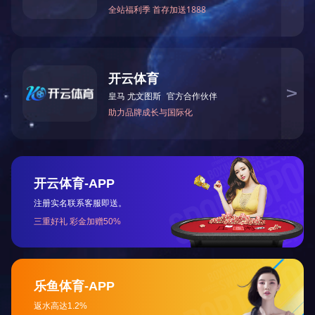
省发改委领导来我公司调研走访...
交通运输行业标准《桥梁支座用高分子材料滑板》 送审稿审查会在京召开...
河北省科学院与远征环保科技有限公司能源与环境新材料成果转化基地签约暨揭牌仪式...
衡水安全局长参观...
氟塑料行业兴氟沙龙...
组织客户体验深州蜜桃采摘...
衡水市委书记新项目开发参观...
消防小组训练...
核酸检测演练...
衡水安全局长参观...
版权所有：乐竞