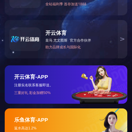
省发改委领导来我公司调研走访...
交通运输行业标准《桥梁支座用高分子材料滑板》 送审稿审查会在京召开...
河北省科学院与远征环保科技有限公司能源与环境新材料成果转化基地签约暨揭牌仪式...
衡水安全局长参观...
氟塑料行业兴氟沙龙...
组织客户体验深州蜜桃采摘...
衡水市委书记新项目开发参观...
消防小组训练...
核酸检测演练...
衡水安全局长参观...
版权所有：乐竞