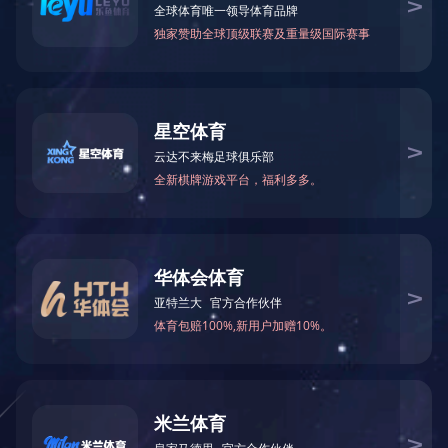
乐竞(中国)一站式服
滑板》 送审稿审查会在京召开...
务官网
关于我们
查看更多
乐竞(中国)一站式服
乐竞是中国塑协氟塑料专委会副理事长单位，高新技术企
务官网
业。企业注册资金5000万元，位于河北省深州经济开发区，
河北省科学院与远征环保科技有限公司能源
南邻307国道与黄石高速公路，东临深州火车站与大广高速
公路，交通便利。 多年来，企业以资本为纽带，以技术为支
撑，以氟材料开发为主线，先后投资两亿多元建设了深州市
与环境新材料成果转化基地签约暨揭牌仪
远征氟塑料有限公司、深州市远征高分子复合材料有限公司
和河北远征环保科技有限公司，形成了一个产品互补、资源
式...
共享，互惠互利，集产品研发、生产制造、销售服务为一体
的产业集群。 企业先后与清华大学、西安交大、上海交大...
氟塑料行业兴氟沙龙...
推荐产品
查看更多