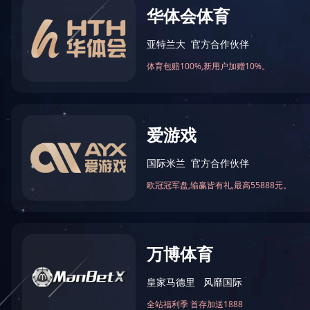
热门搜索：
桥梁支座 | 机械密封 | 燃煤电厂热交换器 | 环保换
创新能
创新能力
Innovation Ability
创新能力
创新成果