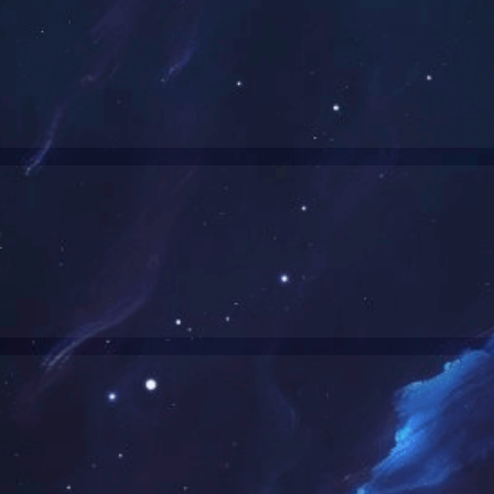
热器 | 柴油共轨油泵密封件 | 防腐制品 | 无油润滑轴承
力
中国轻工业联合会科学技