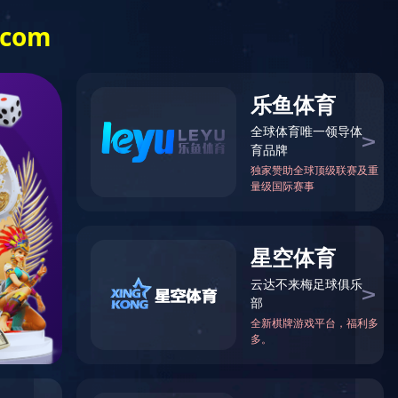
服务电话：0318-6170886 |
English
荣誉资质
新闻动态
乐竞(中国)一站式服
务官网