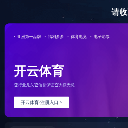
欢迎进入乐竞官方网站！
首页
关于我们
产品中心