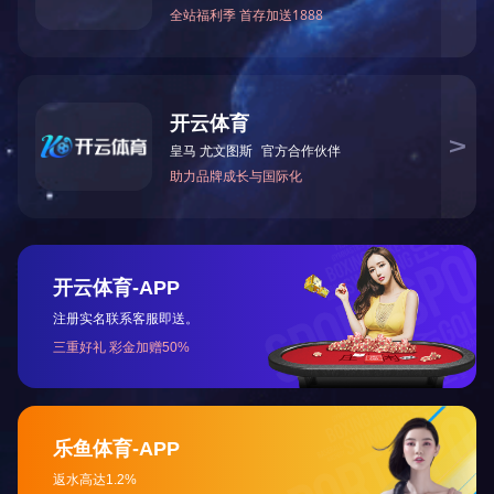
省发改委领导来我公司调研走访...
交通运输行业标准《桥梁支座用高分子材料滑板》 送审稿审查会在京召开...
河北省科学院与远征环保科技有限公司能源与环境新材料成果转化基地签约暨揭牌仪式...
消防小组训练...
氟塑料行业兴氟沙龙...
组织客户体验深州蜜桃采摘...
衡水市委书记新项目开发参观...
消防小组训练...
衡水安全局长参观...
衡水安全局长参观...
版权所有：乐竞