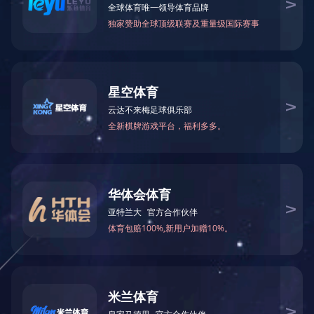
乐竞(中国)一站式服
务官网
关于我们
查看更多
乐竞(中国)一站式服
乐竞是中国塑协氟塑料专委会副理事长单位，高新技术企
务官网
业。企业注册资金5000万元，位于河北省深州经济开发区，
交通运输行业标准《桥梁支座用高分子材料
南邻307国道与黄石高速公路，东临深州火车站与大广高速
公路，交通便利。 多年来，企业以资本为纽带，以技术为支
撑，以氟材料开发为主线，先后投资两亿多元建设了深州市
滑板》 送审稿审查会在京召开...
远征氟塑料有限公司、深州市远征高分子复合材料有限公司
和河北远征环保科技有限公司，形成了一个产品互补、资源
共享，互惠互利，集产品研发、生产制造、销售服务为一体
的产业集群。 企业先后与清华大学、西安交大、上海交大...
河北省科学院与远征环保科技有限公司能源
推荐产品
查看更多
与环境新材料成果转化基地签约暨揭牌仪
式...