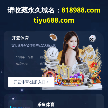
乐竞
核酸检测演练...
首页
关于我们
产品中心
远征研发中心
关于我们
产品中心
公司新闻
集团文化
国庆升旗仪式...
创新能力
集团文化
荣誉资质
研发中心
行业资讯
乐竞(中国)一
站式服务官网
荣誉资质
新闻动态
最 新
省发改委领导来我公司调研走访...
动 态