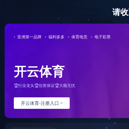
欢迎进入乐竞官方网站！
首页
关于我们
产品中心