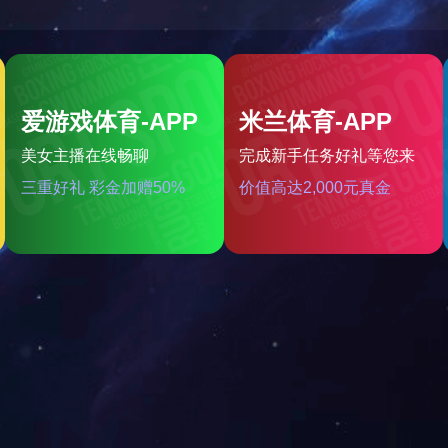
省发改委领导来我公司调研走访
...
交通运输行业标准《桥梁支座用高分子材料滑板
交通运输行业标准《桥梁支座用高分子材料滑板》送审稿
河北省科学院与远征环保科技有限公司能源与
...