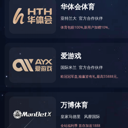
热门搜索：
桥梁支座 | 机械密封 | 燃煤电厂热交换器 | 环保换
新闻中
新闻中心
News Center
公司新闻
行业资讯