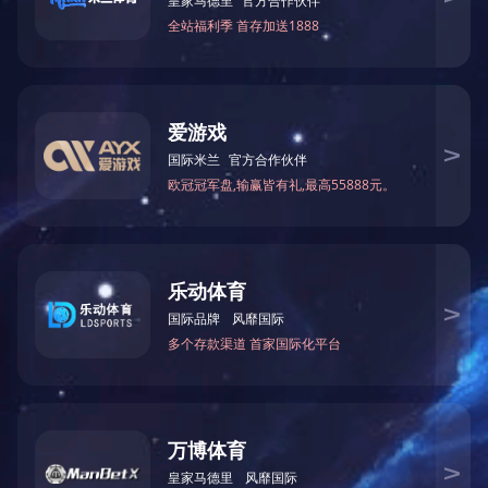
衡水安全局长参观...
桥梁支座纯聚四氟乙烯滑板
桥梁支座改性聚四氟乙烯滑板
汽车高压共轨密封圈
核酸检测演练...
超高性能聚四氟乙烯滑板
桥梁支座改性超高分子量聚乙烯滑板
新闻中心
查看更多
核酸检测演练...
国庆升旗仪式...