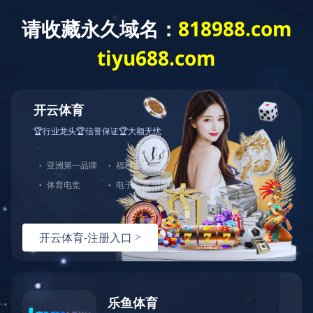
乐竞
河北省科学院与远征环保科技有限公司能源
首页
关于我们
与环境新材料成果转化基地签约暨揭牌仪
产品中心
式...
远征研发中心
关于我们
产品中心
公司新闻
集团文化
氟塑料行业兴氟沙龙...
创新能力
集团文化
荣誉资质
研发中心
行业资讯
乐竞(中国)一
站式服务官网
荣誉资质
新闻动态
最 新
组织客户体验深州蜜桃采摘...
动 态