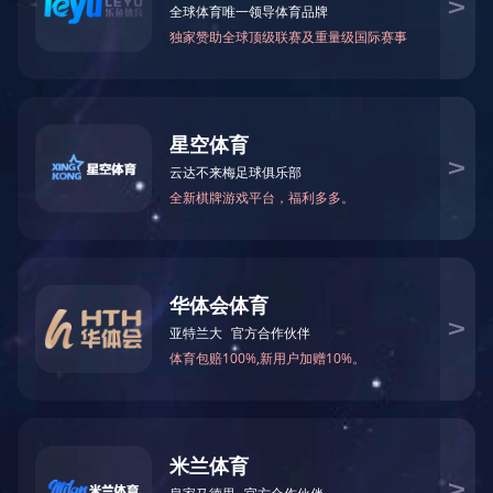
乐竞(中国)一站式服
务官网
关于我们
查看更多
乐竞(中国)一站式服
乐竞是中国塑协氟塑料专委会副理事长单位，高新技术企
务官网
业。企业注册资金5000万元，位于河北省深州经济开发区，
衡水市委书记新项目开发参观...
南邻307国道与黄石高速公路，东临深州火车站与大广高速
公路，交通便利。 多年来，企业以资本为纽带，以技术为支
撑，以氟材料开发为主线，先后投资两亿多元建设了深州市
远征氟塑料有限公司、深州市远征高分子复合材料有限公司
和河北远征环保科技有限公司，形成了一个产品互补、资源
共享，互惠互利，集产品研发、生产制造、销售服务为一体
的产业集群。 企业先后与清华大学、西安交大、上海交大...
消防小组训练...
推荐产品
查看更多