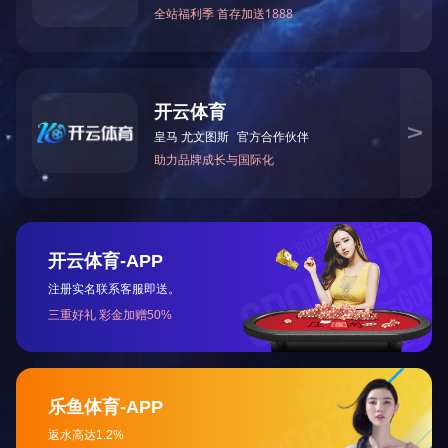
消防小组训练...
省发改委领导来我公司调研走访...
交通运输行业标准《桥梁支座用高分子材料滑板》 送审稿审查会在京召开...
河北省科学院与远征环保科技有限公司能源与环境新材料成果转化基地签约暨揭牌仪式...
氟塑料行业兴氟沙龙...
衡水安全局长参观...
组织客户体验深州蜜桃采摘...
衡水市委书记新项目开发参观...
消防小组训练...
衡水安全局长参观...
核酸检测演练...
版权所有：乐竞