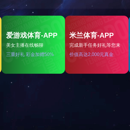
聚四氟乙烯薄膜
首页
上一页
下一页
尾页
友情链接:
Foreign trade website
|