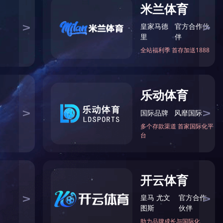
当前位置：
首页
>
产品中心
SF-1无油衬套桥梁滑块专用材料