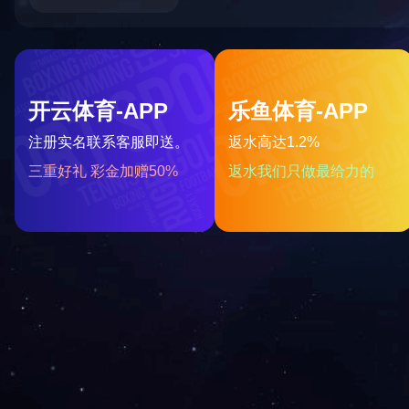
乐竞(中国)一站式服务官
Contact us
网
乐竞
电话：0318-3213331
传真：0318-6170885
E-mail：ptfe@ptfeyz.cn
地址：河北省深州市经济开发区博
陵东路106号