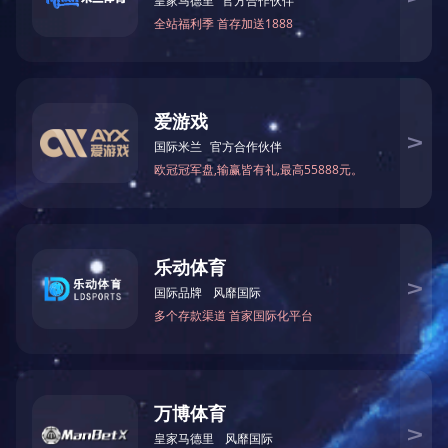
消防小组训练...
桥梁支座纯聚四氟乙烯滑板
桥梁支座改性聚四氟乙烯滑板
汽车高压共轨密封圈
衡水安全局长参观...
超高性能聚四氟乙烯滑板
桥梁支座改性超高分子量聚乙烯滑板
新闻中心
查看更多
核酸检测演练...
核酸检测演练...
国庆升旗仪式...