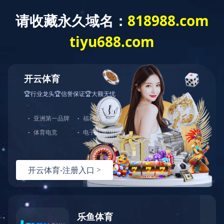
乐竞
核酸检测演练...
首页
关于我们
产品中心
远征研发中心
关于我们
产品中心
公司新闻
集团文化
国庆升旗仪式...
创新能力
集团文化
荣誉资质
研发中心
行业资讯
乐竞(中国)一
站式服务官网
荣誉资质
新闻动态
最 新
省发改委领导来我公司调研走访...
动 态