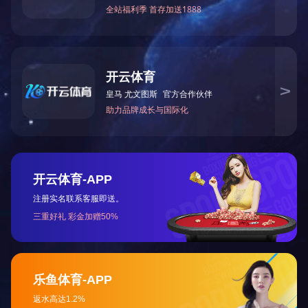
省发改委领导来我公司调研走访...
交通运输行业标准《桥梁支座用高分子材料滑板》 送审稿审查会在京召开...
河北省科学院与远征环保科技有限公司能源与环境新材料成果转化基地签约暨揭牌仪式...
消防小组训练...
氟塑料行业兴氟沙龙...
组织客户体验深州蜜桃采摘...
衡水市委书记新项目开发参观...
消防小组训练...
衡水安全局长参观...
衡水安全局长参观...
版权所有：乐竞